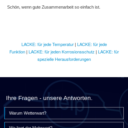
Schön, wenn gute Zusammenarbeit so einfach ist.
LACKE: für jede Temperatur
LACKE: für jede
|
Funktion
LACKE: für jeden Korrosionsschutz
LACKE: für
|
|
spezielle Herausforderungen
Ihre Fragen - unsere Antworten.
Warum Wetterwart?
Wo liegt der Mehrwert?