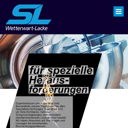
de
|
en
Expertenwissen und Know-How sind
EINSCHICHTLACKE
Bestandteile unserer Rezepturen bei allen
Spezialbeschichtungen. Egal ob es sich
um Einschichtlacke, farblose
Schutzversiegelungen oder besonders
oberflächentolerante Lacksysteme handelt.
Wir haben Antworten auf Ihre Fragen und
Lösungen bei bestehenden
Beschichtungsproblemen.